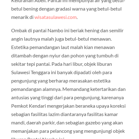
Kelurahan Abeli. Pantai ini mempunyai air yang betul-
betul bening dengan gradasi warna yang betul-betul
menarik di
wisatasulawesi.com
.
Ombak di pantai Nambo ini beriak hening dan semilir
angin lautnya malah juga betul-betul menawan.
Estetika pemandangan laut malah kian menawan
ditambah dengan nyiur dan pohon yang tumbuh di
sekitar tepi pantai. Pada hari libur, objek liburan
Sulawesi Tenggara ini banyak dipadati oleh para
pengunjung yang berharap merasakan estetika
pemandangan alamnya. Memandang ketertarikan dan
antusias yang tinggi dari para pengunjung, karenanya
Pemkot Kendari mengerjakan beraneka upaya koreksi
sebagian fasilitas lazim diantaranya fasilitas kamar
mandi, daerah parkir, dan sebagian gazebo yang akan
memanjakan para pelancong yang mengunjungi objek