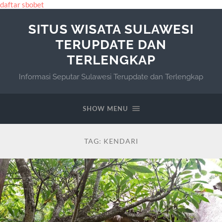
daftar sbobet
SITUS WISATA SULAWESI
TERUPDATE DAN
TERLENGKAP
Informasi Seputar Sulawesi Terupdate dan Terlengkap
SHOW MENU
TAG:
KENDARI