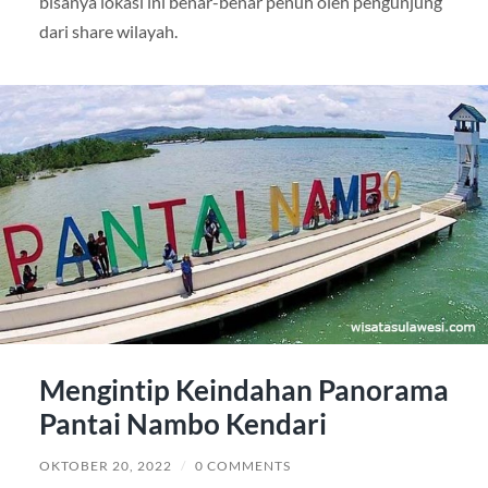
bisanya lokasi ini benar-benar penuh oleh pengunjung
dari share wilayah.
Mengintip Keindahan Panorama
Pantai Nambo Kendari
OKTOBER 20, 2022
/
0 COMMENTS