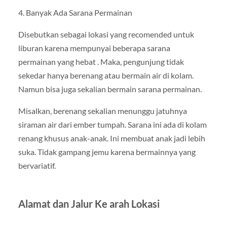
4. Banyak Ada Sarana Permainan
Disebutkan sebagai lokasi yang recomended untuk
liburan karena mempunyai beberapa sarana
permainan yang hebat . Maka, pengunjung tidak
sekedar hanya berenang atau bermain air di kolam.
Namun bisa juga sekalian bermain sarana permainan.
Misalkan, berenang sekalian menunggu jatuhnya
siraman air dari ember tumpah. Sarana ini ada di kolam
renang khusus anak-anak. Ini membuat anak jadi lebih
suka. Tidak gampang jemu karena bermainnya yang
bervariatif.
Alamat dan Jalur Ke arah Lokasi