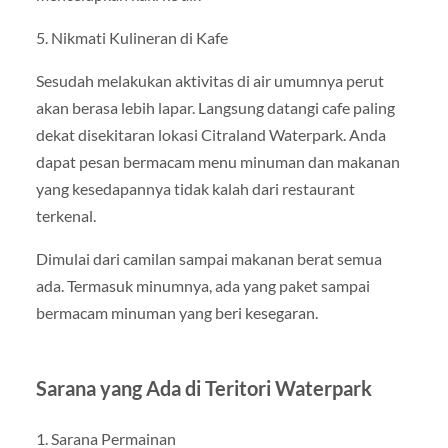
5. Nikmati Kulineran di Kafe
Sesudah melakukan aktivitas di air umumnya perut
akan berasa lebih lapar. Langsung datangi cafe paling
dekat disekitaran lokasi Citraland Waterpark. Anda
dapat pesan bermacam menu minuman dan makanan
yang kesedapannya tidak kalah dari restaurant
terkenal.
Dimulai dari camilan sampai makanan berat semua
ada. Termasuk minumnya, ada yang paket sampai
bermacam minuman yang beri kesegaran.
Sarana yang Ada di Teritori Waterpark
1. Sarana Permainan