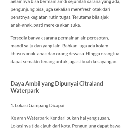
Selainnya bisa bermain air di sejumlah sarana yang ada,
pengunjung bisa juga sekalian merefresh otak dari
penatnya kegiatan rutin tugas. Terutama bila ajak
anak-anak, pasti mereka akan suka.
Tersedia banyak sarana permainan air, perosotan,
mandi salju dan yang lain. Bahkan juga ada kolam
khusus anak-anak dan orang dewasa. Hingga orangtua
dapat semakin tenang untuk jaga si buah kesayangan.
Daya Ambil yang Dipunyai Citraland
Waterpark
1. Lokasi Gampang Dicapai
Ke arah Waterpark Kendari bukan hal yang susah.
Lokasinya tidak jauh dari kota. Pengunjung dapat bawa