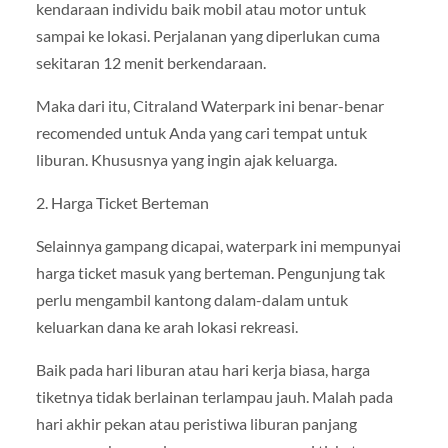
kendaraan individu baik mobil atau motor untuk
sampai ke lokasi. Perjalanan yang diperlukan cuma
sekitaran 12 menit berkendaraan.
Maka dari itu, Citraland Waterpark ini benar-benar
recomended untuk Anda yang cari tempat untuk
liburan. Khususnya yang ingin ajak keluarga.
2. Harga Ticket Berteman
Selainnya gampang dicapai, waterpark ini mempunyai
harga ticket masuk yang berteman. Pengunjung tak
perlu mengambil kantong dalam-dalam untuk
keluarkan dana ke arah lokasi rekreasi.
Baik pada hari liburan atau hari kerja biasa, harga
tiketnya tidak berlainan terlampau jauh. Malah pada
hari akhir pekan atau peristiwa liburan panjang