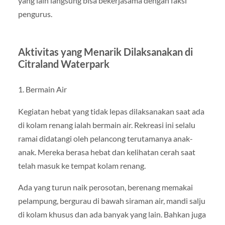
yang lain langsung bisa bekerjasama dengan faksi
pengurus.
Aktivitas yang Menarik Dilaksanakan di
Citraland Waterpark
1. Bermain Air
Kegiatan hebat yang tidak lepas dilaksanakan saat ada
di kolam renang ialah bermain air. Rekreasi ini selalu
ramai didatangi oleh pelancong terutamanya anak-
anak. Mereka berasa hebat dan kelihatan cerah saat
telah masuk ke tempat kolam renang.
Ada yang turun naik perosotan, berenang memakai
pelampung, bergurau di bawah siraman air, mandi salju
di kolam khusus dan ada banyak yang lain. Bahkan juga