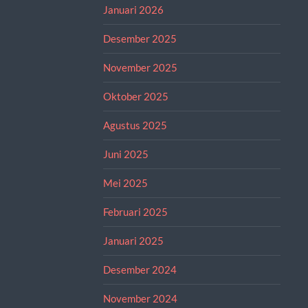
Januari 2026
Desember 2025
November 2025
Oktober 2025
Agustus 2025
Juni 2025
Mei 2025
Februari 2025
Januari 2025
Desember 2024
November 2024