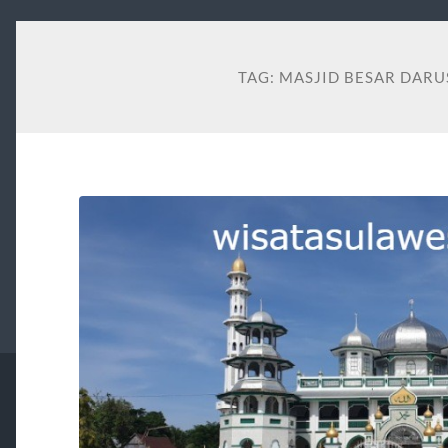
TAG:
MASJID BESAR DAR