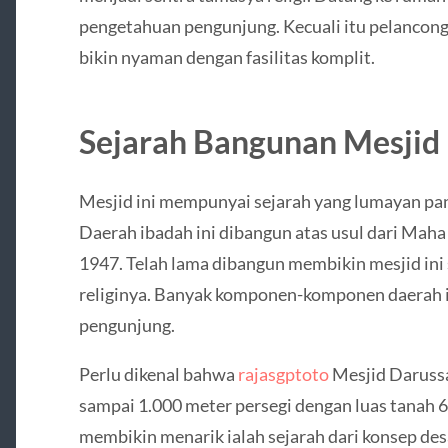
pengetahuan pengunjung. Kecuali itu pelancong 
bikin nyaman dengan fasilitas komplit.
Sejarah Bangunan Mesjid
Mesjid ini mempunyai sejarah yang lumayan pa
Daerah ibadah ini dibangun atas usul dari Mah
1947. Telah lama dibangun membikin mesjid ini 
religinya. Banyak komponen-komponen daerah i
pengunjung.
Perlu dikenal bahwa
rajasgptoto
Mesjid Daruss
sampai 1.000 meter persegi dengan luas tanah 6
membikin menarik ialah sejarah dari konsep des