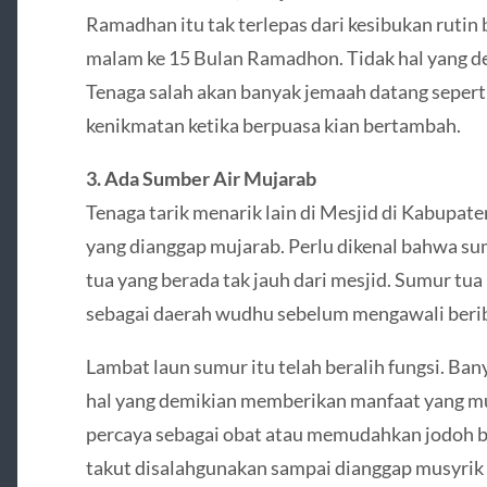
Ramadhan itu tak terlepas dari kesibukan rutin
malam ke 15 Bulan Ramadhon. Tidak hal yang dem
Tenaga salah akan banyak jemaah datang seperti 
kenikmatan ketika berpuasa kian bertambah.
3. Ada Sumber Air Mujarab
Tenaga tarik menarik lain di Mesjid di Kabupate
yang dianggap mujarab. Perlu dikenal bahwa sum
tua yang berada tak jauh dari mesjid. Sumur tua
sebagai daerah wudhu sebelum mengawali beri
Lambat laun sumur itu telah beralih fungsi. Ba
hal yang demikian memberikan manfaat yang mu
percaya sebagai obat atau memudahkan jodoh 
takut disalahgunakan sampai dianggap musyri