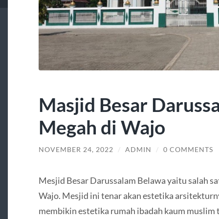
Masjid Besar Daruss
Megah di Wajo
NOVEMBER 24, 2022
/
ADMIN
/
0 COMMENTS
Mesjid Besar Darussalam Belawa yaitu salah sat
Wajo. Mesjid ini tenar akan estetika arsitektur
membikin estetika rumah ibadah kaum muslim ter