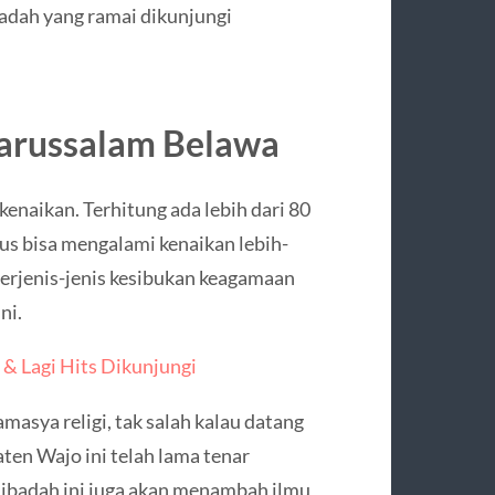
badah yang ramai dikunjungi
arussalam Belawa
naikan. Terhitung ada lebih dari 80
rus bisa mengalami kenaikan lebih-
berjenis-jenis kesibukan keagamaan
ni.
 & Lagi Hits Dikunjungi
asya religi, tak salah kalau datang
ten Wajo ini telah lama tenar
 ibadah ini juga akan menambah ilmu