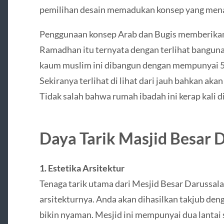
pemilihan desain memadukan konsep yang menar
Penggunaan konsep Arab dan Bugis memberikan 
Ramadhan itu ternyata dengan terlihat bangu
kaum muslim ini dibangun dengan mempunyai 5 
Sekiranya terlihat di lihat dari jauh bahkan 
Tidak salah bahwa rumah ibadah ini kerap kali 
Daya Tarik Masjid Besar
1. Estetika Arsitektur
Tenaga tarik utama dari Mesjid Besar Darussala
arsitekturnya. Anda akan dihasilkan takjub de
bikin nyaman. Mesjid ini mempunyai dua lanta