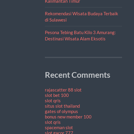
Kalimantan Timur
Rekomendasi Wisata Budaya Terbaik
di Sulawesi
Pesona Tebing Batu Kilo 3 Amurang:
Destinasi Wisata Alam Eksotis
Recent Comments
rajascatter 88 slot
slot bet 100
slot qris
situs slot thailand
gates of olympus
bonus new member 100
slot qris
spaceman slot
slot gacor 777