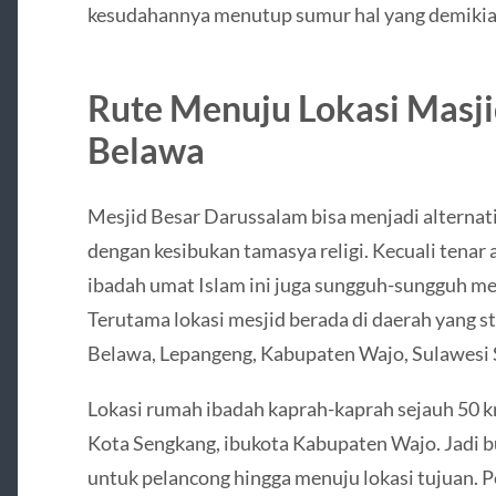
kesudahannya menutup sumur hal yang demikia
Rute Menuju Lokasi Masj
Belawa
Mesjid Besar Darussalam bisa menjadi alternat
dengan kesibukan tamasya religi. Kecuali tenar
ibadah umat Islam ini juga sungguh-sungguh men
Terutama lokasi mesjid berada di daerah yang s
Belawa, Lepangeng, Kabupaten Wajo, Sulawesi 
Lokasi rumah ibadah kaprah-kaprah sejauh 50 km
Kota Sengkang, ibukota Kabupaten Wajo. Jadi 
untuk pelancong hingga menuju lokasi tujuan.