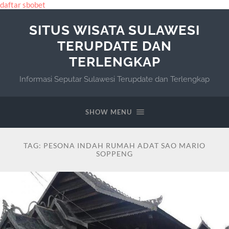
daftar sbobet
SITUS WISATA SULAWESI
TERUPDATE DAN
TERLENGKAP
Informasi Seputar Sulawesi Terupdate dan Terlengkap
SHOW MENU
TAG:
PESONA INDAH RUMAH ADAT SAO MARIO
SOPPENG