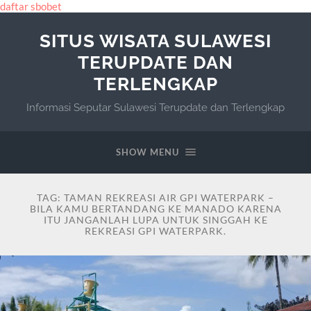
daftar sbobet
SITUS WISATA SULAWESI
TERUPDATE DAN
TERLENGKAP
Informasi Seputar Sulawesi Terupdate dan Terlengkap
SHOW MENU
TAG:
TAMAN REKREASI AIR GPI WATERPARK –
BILA KAMU BERTANDANG KE MANADO KARENA
ITU JANGANLAH LUPA UNTUK SINGGAH KE
REKREASI GPI WATERPARK.