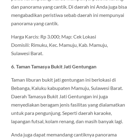
dan panorama yang cantik. Di daerah ini Anda juga bisa
mengabadikan peristiwa sebab daerah ini mempunyai
panorama yang cantik.
Harga Karcis: Rp 3.000; Map: Cek Lokasi
Domisili: Rimuku, Kec. Mamuju, Kab. Mamuju,
Sulawesi Barat.
6. Taman Tamasya Bukit Jati Gentungan
Taman liburan bukit jati gentungan ini berlokasi di
Bebanga, Kaluku kabupaten Mamuju, Sulawesi Barat.
Daerah Tamasya Bukit Jati Gentungan ini juga
menyediakan beragam jenis fasilitas yang dialamatkan
untuk para pengunjung. Seperti daerah karaoke,
lapangan futsal, kolam renang, dan masih banyak lagi.
Anda juga dapat memandang cantiknya panorama