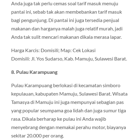
Anda juga tak perlu cemas soal tarif masuk menuju
pantai ini, sebab tak akan membebankan tarif masuk
bagi pengunjung. Di pantai ini juga tersedia penjual
makanan dan harganya malah juga relatif murah, jadi
Anda tak sulit mencari makanan dikala merasa lapar.
Harga Karcis: Domisili; Map: Cek Lokasi
Domisili: Jl. Yos Sudarso, Kab. Mamuju, Sulawesi Barat.
8. Pulau Karampuang
Pulau Karampuang berlokasi di kecamatan simboro
kepulauan, kabupaten Mamuju, Sulawesi Barat. Wisata
Tamasya di Mamuju ini juga mempunyai sebagian pas
yang popular seumpama goa lidah dan juga sumur tiga
rasa. Dikala berharap ke pulau ini Anda wajib
menyebrang dengan memakai perahu motor, biayanya
sekitar 20.000 per orang.