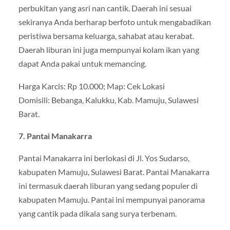
perbukitan yang asri nan cantik. Daerah ini sesuai
sekiranya Anda berharap berfoto untuk mengabadikan
peristiwa bersama keluarga, sahabat atau kerabat.
Daerah liburan ini juga mempunyai kolam ikan yang
dapat Anda pakai untuk memancing.
Harga Karcis: Rp 10.000; Map: Cek Lokasi
Domisili: Bebanga, Kalukku, Kab. Mamuju, Sulawesi
Barat.
7. Pantai Manakarra
Pantai Manakarra ini berlokasi di Jl. Yos Sudarso,
kabupaten Mamuju, Sulawesi Barat. Pantai Manakarra
ini termasuk daerah liburan yang sedang populer di
kabupaten Mamuju. Pantai ini mempunyai panorama
yang cantik pada dikala sang surya terbenam.