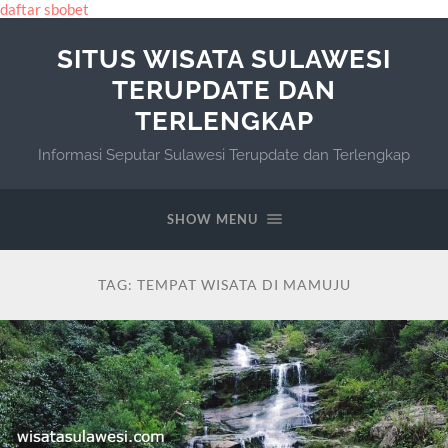
daftar sbobet
SITUS WISATA SULAWESI
TERUPDATE DAN
TERLENGKAP
Informasi Seputar Sulawesi Terupdate dan Terlengkap
SHOW MENU
TAG:
TEMPAT WISATA DI MAMUJU