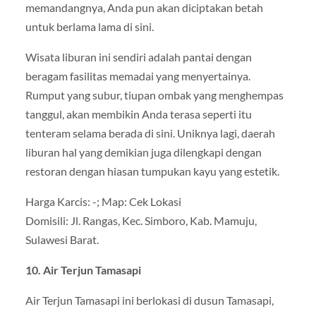
memandangnya, Anda pun akan diciptakan betah
untuk berlama lama di sini.
Wisata liburan ini sendiri adalah pantai dengan
beragam fasilitas memadai yang menyertainya.
Rumput yang subur, tiupan ombak yang menghempas
tanggul, akan membikin Anda terasa seperti itu
tenteram selama berada di sini. Uniknya lagi, daerah
liburan hal yang demikian juga dilengkapi dengan
restoran dengan hiasan tumpukan kayu yang estetik.
Harga Karcis: -; Map: Cek Lokasi
Domisili: Jl. Rangas, Kec. Simboro, Kab. Mamuju,
Sulawesi Barat.
10. Air Terjun Tamasapi
Air Terjun Tamasapi ini berlokasi di dusun Tamasapi,