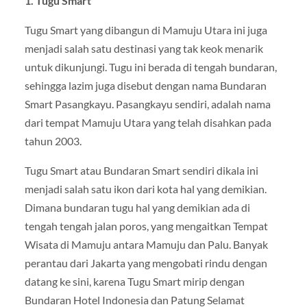
1. Tugu Smart
Tugu Smart yang dibangun di Mamuju Utara ini juga
menjadi salah satu destinasi yang tak keok menarik
untuk dikunjungi. Tugu ini berada di tengah bundaran,
sehingga lazim juga disebut dengan nama Bundaran
Smart Pasangkayu. Pasangkayu sendiri, adalah nama
dari tempat Mamuju Utara yang telah disahkan pada
tahun 2003.
Tugu Smart atau Bundaran Smart sendiri dikala ini
menjadi salah satu ikon dari kota hal yang demikian.
Dimana bundaran tugu hal yang demikian ada di
tengah tengah jalan poros, yang mengaitkan Tempat
Wisata di Mamuju antara Mamuju dan Palu. Banyak
perantau dari Jakarta yang mengobati rindu dengan
datang ke sini, karena Tugu Smart mirip dengan
Bundaran Hotel Indonesia dan Patung Selamat