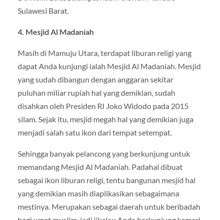
Sulawesi Barat.
4. Mesjid Al Madaniah
Masih di Mamuju Utara, terdapat liburan religi yang
dapat Anda kunjungi ialah Mesjid Al Madaniah. Mesjid
yang sudah dibangun dengan anggaran sekitar
puluhan miliar rupiah hal yang demikian, sudah
disahkan oleh Presiden RI Joko Widodo pada 2015
silam. Sejak itu, mesjid megah hal yang demikian juga
menjadi salah satu ikon dari tempat setempat.
Sehingga banyak pelancong yang berkunjung untuk
memandang Mesjid Al Madaniah. Padahal dibuat
sebagai ikon liburan religi, tentu bangunan mesjid hal
yang demikian masih diaplikasikan sebagaimana
mestinya. Merupakan sebagai daerah untuk beribadah
bagi umat muslim, jadi jikalau Anda berkunjung kemari