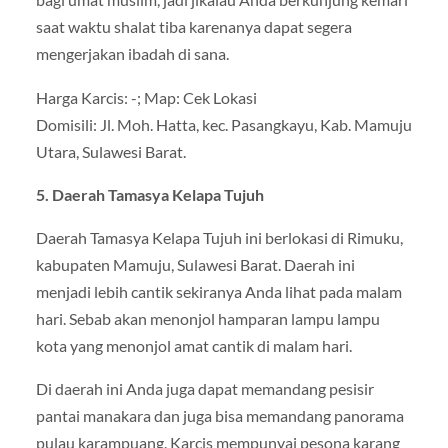
saat waktu shalat tiba karenanya dapat segera
mengerjakan ibadah di sana.
Harga Karcis: -; Map: Cek Lokasi
Domisili: Jl. Moh. Hatta, kec. Pasangkayu, Kab. Mamuju
Utara, Sulawesi Barat.
5. Daerah Tamasya Kelapa Tujuh
Daerah Tamasya Kelapa Tujuh ini berlokasi di Rimuku,
kabupaten Mamuju, Sulawesi Barat. Daerah ini
menjadi lebih cantik sekiranya Anda lihat pada malam
hari. Sebab akan menonjol hamparan lampu lampu
kota yang menonjol amat cantik di malam hari.
Di daerah ini Anda juga dapat memandang pesisir
pantai manakara dan juga bisa memandang panorama
pulau karampuang. Karcis mempunyai pesona karang