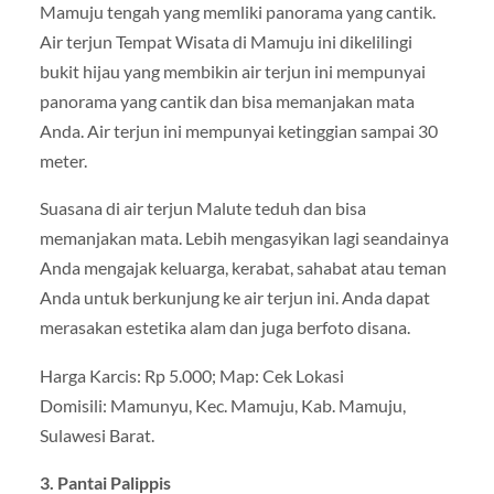
Mamuju tengah yang memliki panorama yang cantik.
Air terjun Tempat Wisata di Mamuju ini dikelilingi
bukit hijau yang membikin air terjun ini mempunyai
panorama yang cantik dan bisa memanjakan mata
Anda. Air terjun ini mempunyai ketinggian sampai 30
meter.
Suasana di air terjun Malute teduh dan bisa
memanjakan mata. Lebih mengasyikan lagi seandainya
Anda mengajak keluarga, kerabat, sahabat atau teman
Anda untuk berkunjung ke air terjun ini. Anda dapat
merasakan estetika alam dan juga berfoto disana.
Harga Karcis: Rp 5.000; Map: Cek Lokasi
Domisili: Mamunyu, Kec. Mamuju, Kab. Mamuju,
Sulawesi Barat.
3. Pantai Palippis