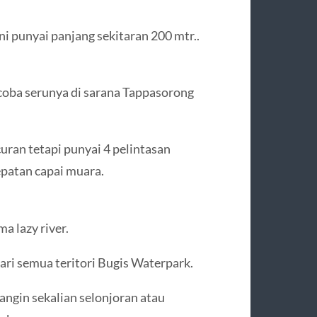
ni punyai panjang sekitaran 200 mtr..
coba serunya di sarana Tappasorong
uran tetapi punyai 4 pelintasan
patan capai muara.
a lazy river.
ari semua teritori Bugis Waterpark.
 angin sekalian selonjoran atau