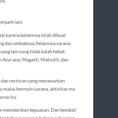
rk.
erpark lain.
ntai karena kolamnya telah dibuat
ang dan ombaknya.Selainnya sarana-
ang lain yang tidak kalah hebat.
Ana’-ana’, Magatti, Mattulili, dan
g dan restoran yang menawarkan
au malas bermain sarana, aktivitas mu
oran itu.
kan memberikan kepuasan. Dan kembali