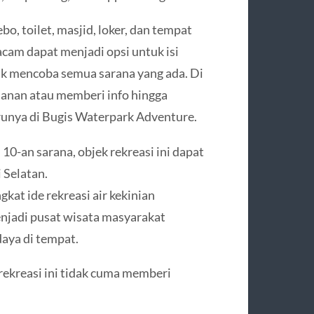
o, toilet, masjid, loker, dan tempat
am dapat menjadi opsi untuk isi
uk mencoba semua sarana yang ada. Di
manan atau memberi info hingga
runya di Bugis Waterpark Adventure.
0-an sarana, objek rekreasi ini dapat
 Selatan.
kat ide rekreasi air kekinian
enjadi pusat wisata masyarakat
aya di tempat.
 rekreasi ini tidak cuma memberi