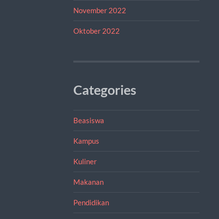
November 2022
Oktober 2022
Categories
Beasiswa
Kampus
Kuliner
Makanan
Pendidikan