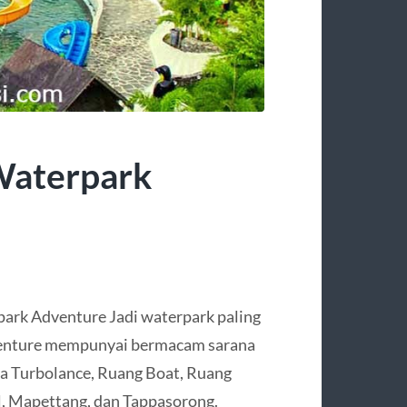
 Waterpark
ark Adventure Jadi waterpark paling
dventure mempunyai bermacam sarana
ana Turbolance, Ruang Boat, Ruang
ol, Mapettang, dan Tappasorong.