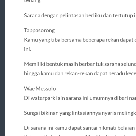
tenang.
Sarana dengan pelintasan berliku dan tertutup i
Tappasorong
Kamu yang tiba bersama beberapa rekan dapat 
ini.
Memiliki bentuk masih berbentuk sarana selunc
hingga kamu dan rekan-rekan dapat beradu kece
Wae Messolo
Di waterpark lain sarana ini umumnya diberi nam
Sungai bikinan yang lintasiannya nyaris melingk
Di sarana ini kamu dapat santai nikmati belaian