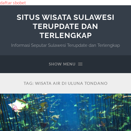
daftar sbobet
SITUS WISATA SULAWESI
TERUPDATE DAN
TERLENGKAP
Informasi Seputar Sulawesi Terupdate dan Terlengkap
SHOW MENU
TAG:
WISATA AIR DI ULUNA TONDANO