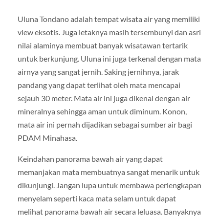
Uluna Tondano adalah tempat wisata air yang memiliki
view eksotis. Juga letaknya masih tersembunyi dan asri
nilai alaminya membuat banyak wisatawan tertarik
untuk berkunjung. Uluna ini juga terkenal dengan mata
airnya yang sangat jernih. Saking jernihnya, jarak
pandang yang dapat terlihat oleh mata mencapai
sejauh 30 meter. Mata air ini juga dikenal dengan air
mineralnya sehingga aman untuk diminum. Konon,
mata air ini pernah dijadikan sebagai sumber air bagi
PDAM Minahasa.
Keindahan panorama bawah air yang dapat
memanjakan mata membuatnya sangat menarik untuk
dikunjungi. Jangan lupa untuk membawa perlengkapan
menyelam seperti kaca mata selam untuk dapat
melihat panorama bawah air secara leluasa. Banyaknya