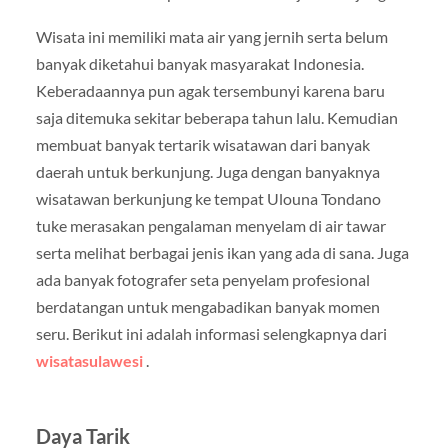
Wisata ini memiliki mata air yang jernih serta belum
banyak diketahui banyak masyarakat Indonesia.
Keberadaannya pun agak tersembunyi karena baru
saja ditemuka sekitar beberapa tahun lalu. Kemudian
membuat banyak tertarik wisatawan dari banyak
daerah untuk berkunjung. Juga dengan banyaknya
wisatawan berkunjung ke tempat Ulouna Tondano
tuke merasakan pengalaman menyelam di air tawar
serta melihat berbagai jenis ikan yang ada di sana. Juga
ada banyak fotografer seta penyelam profesional
berdatangan untuk mengabadikan banyak momen
seru. Berikut ini adalah informasi selengkapnya dari
wisatasulawesi
.
Daya Tarik