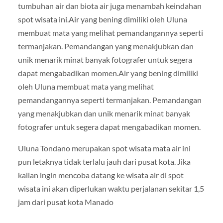
tumbuhan air dan biota air juga menambah keindahan
spot wisata ini.Air yang bening dimiliki oleh Uluna
membuat mata yang melihat pemandangannya seperti
termanjakan. Pemandangan yang menakjubkan dan
unik menarik minat banyak fotografer untuk segera
dapat mengabadikan momen.Air yang bening dimiliki
oleh Uluna membuat mata yang melihat
pemandangannya seperti termanjakan. Pemandangan
yang menakjubkan dan unik menarik minat banyak
fotografer untuk segera dapat mengabadikan momen.
Uluna Tondano merupakan spot wisata mata air ini
pun letaknya tidak terlalu jauh dari pusat kota. Jika
kalian ingin mencoba datang ke wisata air di spot
wisata ini akan diperlukan waktu perjalanan sekitar 1,5
jam dari pusat kota Manado