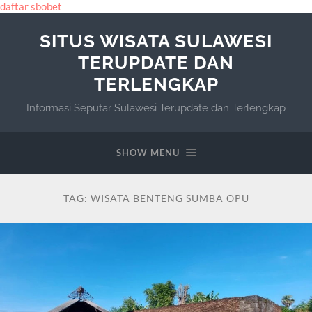
daftar sbobet
SITUS WISATA SULAWESI
TERUPDATE DAN
TERLENGKAP
Informasi Seputar Sulawesi Terupdate dan Terlengkap
SHOW MENU
TAG:
WISATA BENTENG SUMBA OPU