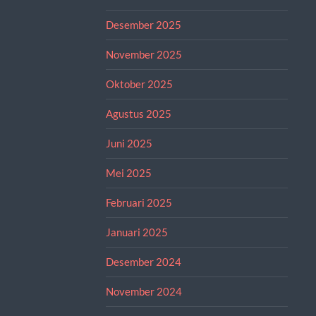
Desember 2025
November 2025
Oktober 2025
Agustus 2025
Juni 2025
Mei 2025
Februari 2025
Januari 2025
Desember 2024
November 2024