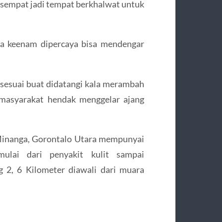
ni sempat jadi tempat berkhalwat untuk
ra keenam dipercaya bisa mendengar
t sesuai buat didatangi kala merambah
, masyarakat hendak menggelar ajang
 Minanga, Gorontalo Utara mempunyai
ulai dari penyakit kulit sampai
 2, 6 Kilometer diawali dari muara