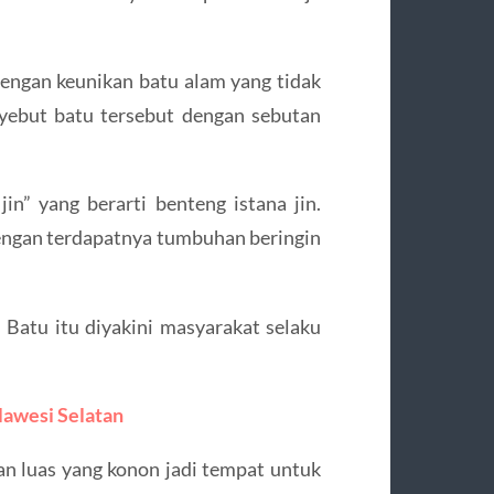
dengan keunikan batu alam yang tidak
yebut batu tersebut dengan sebutan
jin” yang berarti benteng istana jin.
 dengan terdapatnya tumbuhan beringin
 Batu itu diyakini masyarakat selaku
lawesi Selatan
an luas yang konon jadi tempat untuk