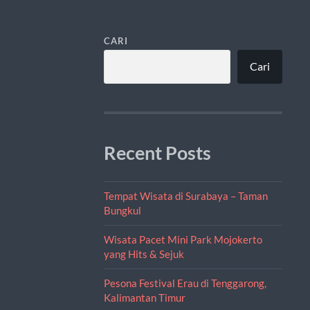
CARI
Cari
Recent Posts
Tempat Wisata di Surabaya – Taman
Bungkul
Wisata Pacet Mini Park Mojokerto
yang Hits & Sejuk
Pesona Festival Erau di Tenggarong,
Kalimantan Timur