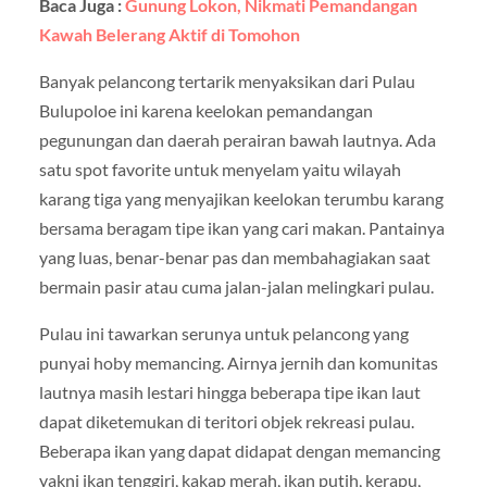
Baca Juga :
Gunung Lokon, Nikmati Pemandangan
Kawah Belerang Aktif di Tomohon
Banyak pelancong tertarik menyaksikan dari Pulau
Bulupoloe ini karena keelokan pemandangan
pegunungan dan daerah perairan bawah lautnya. Ada
satu spot favorite untuk menyelam yaitu wilayah
karang tiga yang menyajikan keelokan terumbu karang
bersama beragam tipe ikan yang cari makan. Pantainya
yang luas, benar-benar pas dan membahagiakan saat
bermain pasir atau cuma jalan-jalan melingkari pulau.
Pulau ini tawarkan serunya untuk pelancong yang
punyai hoby memancing. Airnya jernih dan komunitas
lautnya masih lestari hingga beberapa tipe ikan laut
dapat diketemukan di teritori objek rekreasi pulau.
Beberapa ikan yang dapat didapat dengan memancing
yakni ikan tenggiri, kakap merah, ikan putih, kerapu,