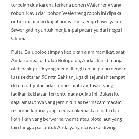
terbelah dua karena terkena pohon Walenreng yang
roboh. Kayu dari pohon Welenreng roboh ini dipakai
untuk membikin kapal punya Putra Raja Luwu yakni
Sawerigading untuk menjumpai pacarnya dari negeri
China.
Pulau Bulupoloe simpan keelokan alam memikat. saat
Anda sampai di Pulau Bulupoloe, Anda akan dimanja
oleh pasir putih yang mengelilingi tepian pulau dengan
luas sekitaran 50 mtr. Bahkan juga di sejumlah tempat
di tempat pulau ada sumber mata air tawar yang
jadikan kekhasan tertentu pada pulau ini. Bukan itu
saja, air lautnya yang jernih dihias bermacam macam
terumbu karang yang menganakemaskan mata dan
ikan-ikan yang berwarna-warna atau biota laut yang
lain hingga pas untuk Anda yang menyukai diving.