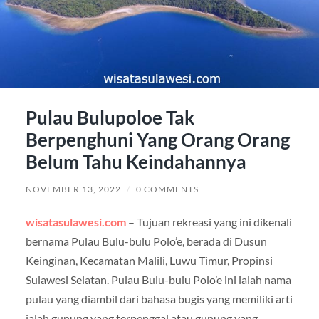
Pulau Bulupoloe Tak
Berpenghuni Yang Orang Orang
Belum Tahu Keindahannya
NOVEMBER 13, 2022
/
0 COMMENTS
wisatasulawesi.com
– Tujuan rekreasi yang ini dikenali
bernama Pulau Bulu-bulu Polo’e, berada di Dusun
Keinginan, Kecamatan Malili, Luwu Timur, Propinsi
Sulawesi Selatan. Pulau Bulu-bulu Polo’e ini ialah nama
pulau yang diambil dari bahasa bugis yang memiliki arti
ialah gunung yang terpenggal atau gunung yang