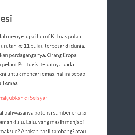
esi
lah menyerupai huruf K. Luas pulau
rutan ke 11 pulau terbesar di dunia.
akan perdaganganya. Orang Eropa
 pelaut Portugis, tepatnya pada
kni untuk mencari emas, hal ini sebab
il emas.
akjubkan di Selayar
enal bahwasanya potensi sumber energi
zaman dulu. Lalu, yang masih menjadi
imaksud? Apakah hasil tambang? atau