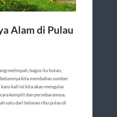
ya Alam di Pulau
ang melimpah, bagus itu hutan,
 sebelumnya kita membahas sumber
kans kali ini kita akan mengulas
ecara komplit dan persebarannya.
ah satu dari belasan ribu pulau di