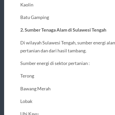
Kaolin
Batu Gamping
2. Sumber Tenaga Alam di Sulawesi Tengah
Di wilayah Sulawesi Tengah, sumber energi alam 
pertanian dan dari hasil tambang.
Sumber energi di sektor pertanian :
Terong
Bawang Merah
Lobak
Ubi Kayu