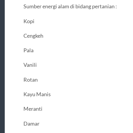
Sumber energi alam di bidang pertanian :
Kopi
Cengkeh
Pala
Vanili
Rotan
Kayu Manis
Meranti
Damar