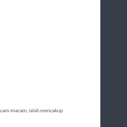
acam-macam, ialah mencakup