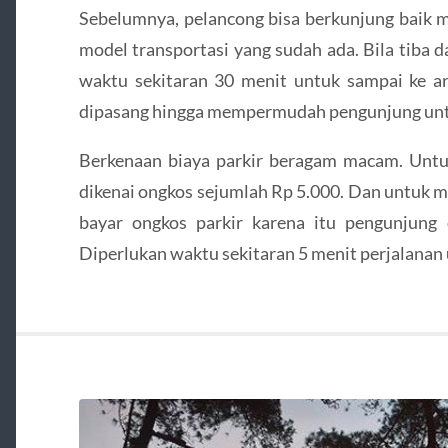
Sebelumnya, pelancong bisa berkunjung baik m
model transportasi yang sudah ada. Bila tiba d
waktu sekitaran 30 menit untuk sampai ke ar
dipasang hingga mempermudah pengunjung untu
Berkenaan biaya parkir beragam macam. Untu
dikenai ongkos sejumlah Rp 5.000. Dan untuk m
bayar ongkos parkir karena itu pengunjung 
Diperlukan waktu sekitaran 5 menit perjalanan 