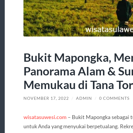
Bukit Mapongka, Me
Panorama Alam & Su
Memukau di Tana Tor
NOVEMBER 17, 2022
/
ADMIN
/
0 COMMENTS
wisatasuwesi.com
– Bukit Mapongka sebagai tu
untuk Anda yang menyukai berpetualang. Rekrea