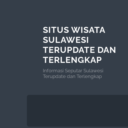
SITUS WISATA
SULAWESI
TERUPDATE DAN
TERLENGKAP
Informasi Seputar Sulawesi
Terupdate dan Terlengkap