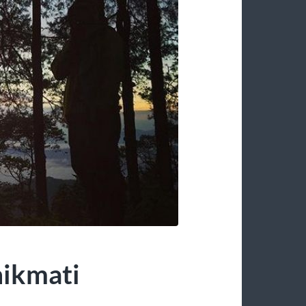
ikmati