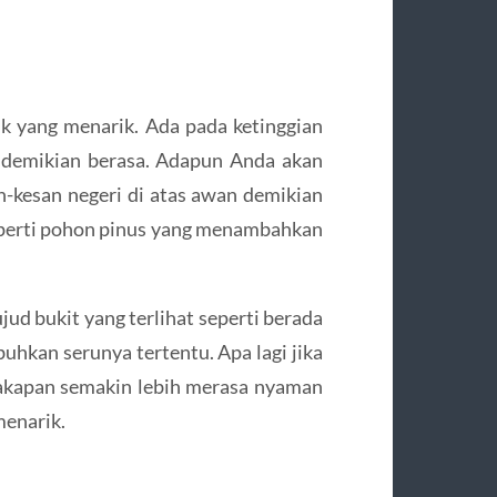
k yang menarik. Ada pada ketinggian
 demikian berasa. Adapun Anda akan
n-kesan negeri di atas awan demikian
seperti pohon pinus yang menambahkan
d bukit yang terlihat seperti berada
uhkan serunya tertentu. Apa lagi jika
cakapan semakin lebih merasa nyaman
menarik.