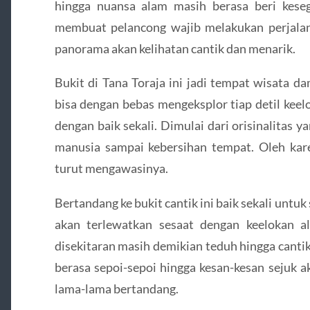
hingga nuansa alam masih berasa beri keseg
membuat pelancong wajib melakukan perjalanan
panorama akan kelihatan cantik dan menarik.
Bukit di Tana Toraja ini jadi tempat wisata 
bisa dengan bebas mengeksplor tiap detil kee
dengan baik sekali. Dimulai dari orisinalitas 
manusia sampai kebersihan tempat. Oleh kare
turut mengawasinya.
Bertandang ke bukit cantik ini baik sekali untuk
akan terlewatkan sesaat dengan keelokan a
disekitaran masih demikian teduh hingga cant
berasa sepoi-sepoi hingga kesan-kesan sejuk 
lama-lama bertandang.