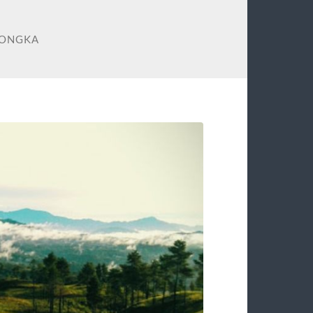
PONGKA