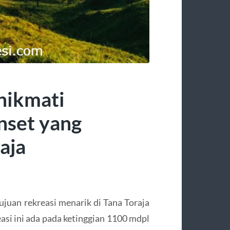
nikmati
nset yang
aja
juan rekreasi menarik di Tana Toraja
si ini ada pada ketinggian 1100 mdpl