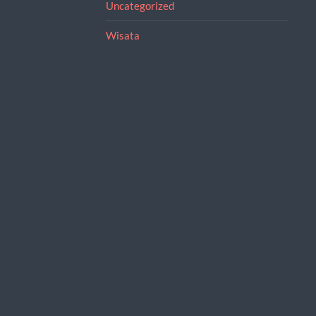
Uncategorized
Wisata