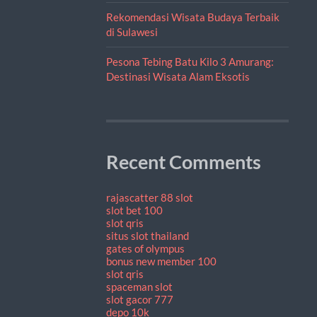
Rekomendasi Wisata Budaya Terbaik
di Sulawesi
Pesona Tebing Batu Kilo 3 Amurang:
Destinasi Wisata Alam Eksotis
Recent Comments
rajascatter 88 slot
slot bet 100
slot qris
situs slot thailand
gates of olympus
bonus new member 100
slot qris
spaceman slot
slot gacor 777
depo 10k