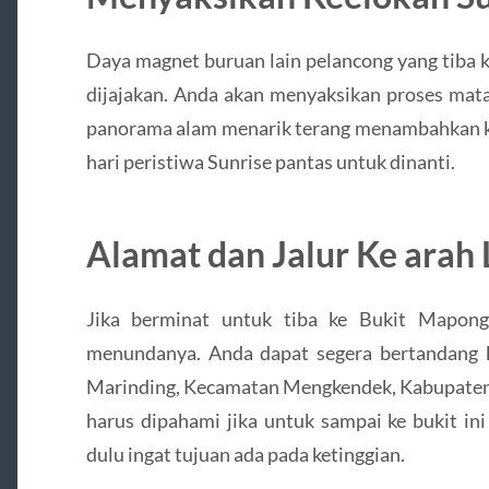
Daya magnet buruan lain pelancong yang tiba ke
dijajakan. Anda akan menyaksikan proses matah
panorama alam menarik terang menambahkan kee
hari peristiwa Sunrise pantas untuk dinanti.
Alamat dan Jalur Ke arah 
Jika berminat untuk tiba ke Bukit Mapong
menundanya. Anda dapat segera bertandang
Marinding, Kecamatan Mengkendek, Kabupaten T
harus dipahami jika untuk sampai ke bukit ini
dulu ingat tujuan ada pada ketinggian.