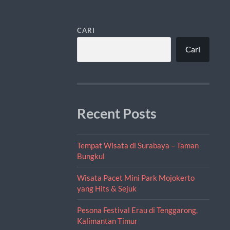
CARI
Cari
Recent Posts
Tempat Wisata di Surabaya – Taman
Bungkul
Wisata Pacet Mini Park Mojokerto
yang Hits & Sejuk
Pesona Festival Erau di Tenggarong,
Kalimantan Timur