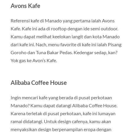
Avons Kafe
Referensi kafe di Manado yang pertama ialah Avons
Kafe. Kafe ini ada di rooftop dengan ide semi outdoor.
Kamu dapat melihat keelokan langit dan kota Manado
dari kafe ini. Nach, menu favorite di kafe ini ialah Pisang
Goroho dan Tuna Bakar Pedas. Kedengar sedap, kan?
Yok gas ke Avon’s Kafe.
Alibaba Coffee House
Ingin mencari kafe yang berada di pusat perkotaan
Manado? Kamu dapat datangi Alibaba Coffee House.
Karena terletak di pusat perkotaan, kafe ini lumayan
ramai didatangi. Untuk design cafenya, kamu akan
menyaksikan design berpenampilan eropa dengan