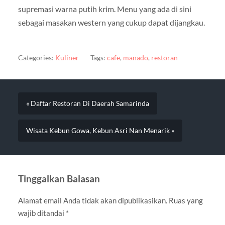
supremasi warna putih krim. Menu yang ada di sini
sebagai masakan western yang cukup dapat dijangkau.
Categories:
Kuliner
Tags:
cafe
,
manado
,
restoran
« Daftar Restoran Di Daerah Samarinda
Wisata Kebun Gowa, Kebun Asri Nan Menarik »
Tinggalkan Balasan
Alamat email Anda tidak akan dipublikasikan.
Ruas yang
wajib ditandai
*