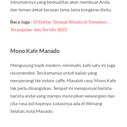
minumannya yang berkualitas akan membuat Anda
dan teman dekat kerasan lama-lama kongkow disitu.
Baca Juga :
10 Daftar Tempat Wisata di Tomohon
Terpopuler dan Terhits 2022
Mono Kafe Manado
Mengusung topik modern-minimalis, kafe satu ini juga
recomended. Terutamanya untuk kalian yang
menyenangi ide indoor caffe. Masalah rasa, Mono Kafe
tak perlu disangsikan. Tempat ini mempunyai barista-
barista andal yang mampu munculkan wewangian dan
cita-rasa asli kopinya. Lokasinya ada di Wenang
Selatan, kota Manado.