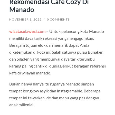
Rekomendasi Cafe Cozy Di
Manado
NOVEMBER 1, 2022
/
0 COMMENTS
wisatasulawesi.com
– Untuk pelancong kota Manado
memiliki daya tarik rekreasi yang mengagumkan.
Beragam tujuan elok dan menarik dapat Anda
diketemukan di kota ini. Salah satunya pulau Bunaken
dan Siladen yang mempunyai daya tarik terumbu
karang paling cantik di dunia.Berikut beragam referensi
kafe di wilayah manado.
Bukan hanya hanya itu rupanya Manado simpan
tempat kongkow asyik dan instagramable. Beberapa
tempat ini tawarkan ide dan menu yang pas dengan
anak millenial.