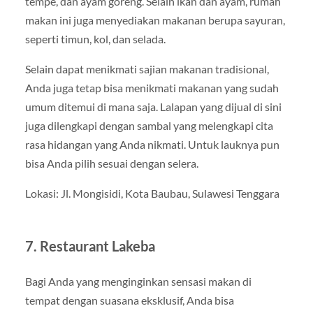
tempe, dan ayam goreng. Selain ikan dan ayam, rumah
makan ini juga menyediakan makanan berupa sayuran,
seperti timun, kol, dan selada.
Selain dapat menikmati sajian makanan tradisional,
Anda juga tetap bisa menikmati makanan yang sudah
umum ditemui di mana saja. Lalapan yang dijual di sini
juga dilengkapi dengan sambal yang melengkapi cita
rasa hidangan yang Anda nikmati. Untuk lauknya pun
bisa Anda pilih sesuai dengan selera.
Lokasi: Jl. Mongisidi, Kota Baubau, Sulawesi Tenggara
7. Restaurant Lakeba
Bagi Anda yang menginginkan sensasi makan di
tempat dengan suasana eksklusif, Anda bisa