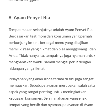
8. Ayam Penyet Ria
Tempat makan selanjutnya adalah Ayam Penyet Ria.
Berdasarkan testimoni dari konsumen yang pernah
berkunjung ke sini, berbagai menu yang disajikan
memiliki rasa yang nikmat dan bisa menggoyang lidah
Anda. Tidak hanya itu, tempatnya juga nyaman untuk
menghabiskan waktu sambil mengisi perut dengan
hidangan yang nikmat.
Pelayanan yang akan Anda terima di sini juga sangat
memuaskan. Sebab, pelayanan merupakan salah satu
aspek yang sangat penting untuk meningkatkan
kepuasan konsumen. Selain makanan yang enak,
tempat yang bersih dan nyaman, pelayanan di Ayam