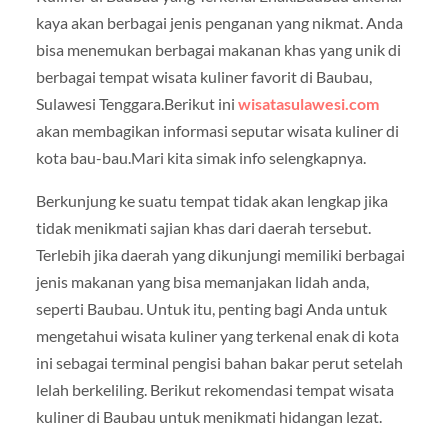
kaya akan berbagai jenis penganan yang nikmat. Anda
bisa menemukan berbagai makanan khas yang unik di
berbagai tempat wisata kuliner favorit di Baubau,
Sulawesi Tenggara.Berikut ini
wisatasulawesi.com
akan membagikan informasi seputar wisata kuliner di
kota bau-bau.Mari kita simak info selengkapnya.
Berkunjung ke suatu tempat tidak akan lengkap jika
tidak menikmati sajian khas dari daerah tersebut.
Terlebih jika daerah yang dikunjungi memiliki berbagai
jenis makanan yang bisa memanjakan lidah anda,
seperti Baubau. Untuk itu, penting bagi Anda untuk
mengetahui wisata kuliner yang terkenal enak di kota
ini sebagai terminal pengisi bahan bakar perut setelah
lelah berkeliling. Berikut rekomendasi tempat wisata
kuliner di Baubau untuk menikmati hidangan lezat.